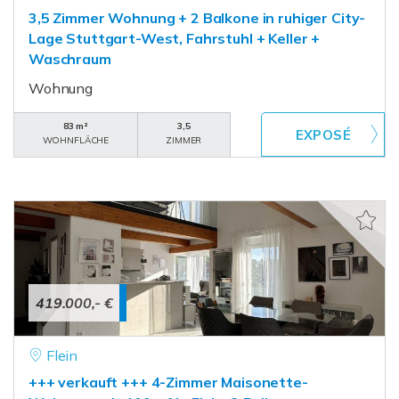
3,5 Zimmer Wohnung + 2 Balkone in ruhiger City-
Lage Stuttgart-West, Fahrstuhl + Keller +
Waschraum
Wohnung
83 m²
3,5
WOHNFLÄCHE
ZIMMER
419.000,- €
Flein
+++ verkauft +++ 4-Zimmer Maisonette-