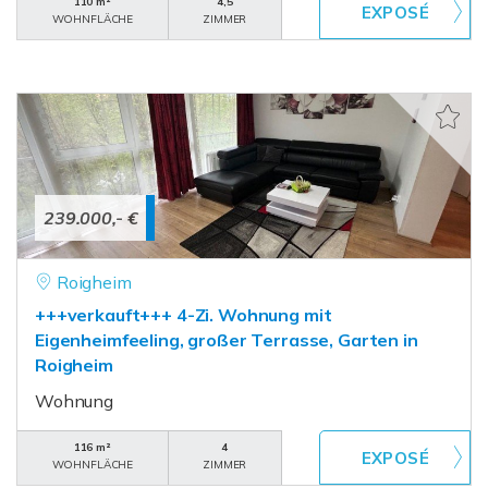
110 m²
4,5
WOHNFLÄCHE
ZIMMER
239.000,- €
Roigheim
+++verkauft+++ 4-Zi. Wohnung mit
Eigenheimfeeling, großer Terrasse, Garten in
Roigheim
Wohnung
116 m²
4
WOHNFLÄCHE
ZIMMER