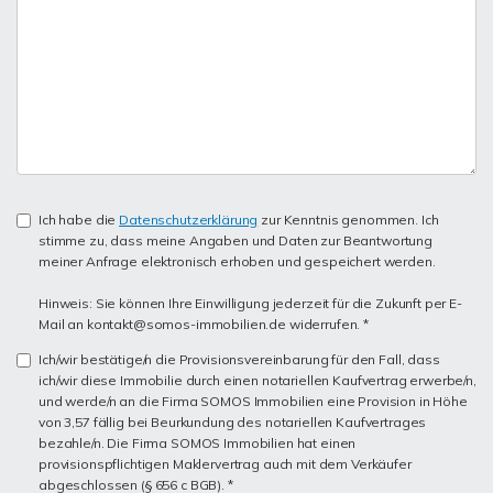
Ich habe die
Datenschutzerklärung
zur Kenntnis genommen. Ich
stimme zu, dass meine Angaben und Daten zur Beantwortung
meiner Anfrage elektronisch erhoben und gespeichert werden.
Hinweis: Sie können Ihre Einwilligung jederzeit für die Zukunft per E-
Mail an kontakt@somos-immobilien.de widerrufen. *
Ich/wir bestätige/n die Provisionsvereinbarung für den Fall, dass
ich/wir diese Immobilie durch einen notariellen Kaufvertrag erwerbe/n,
und werde/n an die Firma SOMOS Immobilien eine Provision in Höhe
von 3,57 fällig bei Beurkundung des notariellen Kaufvertrages
bezahle/n. Die Firma SOMOS Immobilien hat einen
provisionspflichtigen Maklervertrag auch mit dem Verkäufer
abgeschlossen (§ 656 c BGB). *