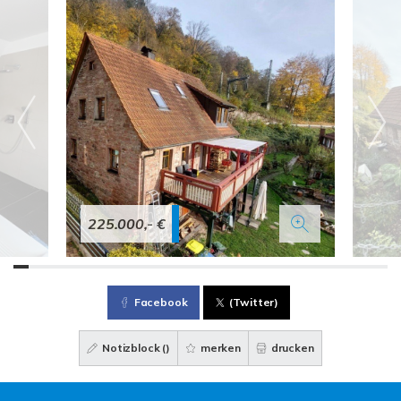
225.000,- €
Facebook
(Twitter)
Notizblock (
)
merken
drucken