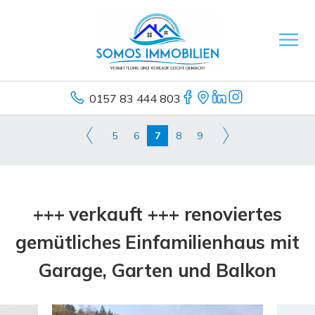
0157 83 444 803
5
6
7
8
9
+++ verkauft +++ renoviertes
gemütliches Einfamilienhaus mit
Garage, Garten und Balkon