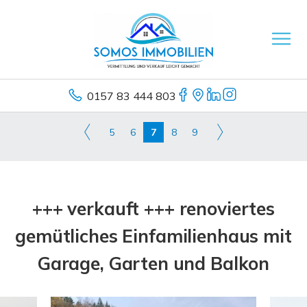
0157 83 444 803
5
6
7
8
9
+++ verkauft +++ renoviertes
gemütliches Einfamilienhaus mit
Garage, Garten und Balkon