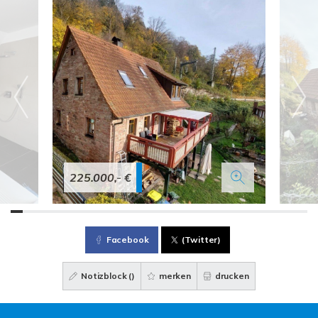
225.000,- €
Facebook
(Twitter)
Notizblock (
)
merken
drucken