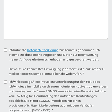
Ich habe die
Datenschutzerklärung
zur Kenntnis genommen. Ich
stimme zu, dass meine Angaben und Daten zur Beantwortung
meiner Anfrage elektronisch erhoben und gespeichert werden.
Hinweis: Sie können Ihre Einwilligung jederzeit für die Zukunft per E-
Mail an kontakt@somos-immobilien.de widerrufen. *
Ich/wir bestätige/n die Provisionsvereinbarung für den Fall, dass
ich/wir diese Immobilie durch einen notariellen Kaufvertrag erwerbe/n,
und werde/n an die Firma SOMOS Immobilien eine Provision in Höhe
von 3,57 fällig bei Beurkundung des notariellen Kaufvertrages
bezahle/n. Die Firma SOMOS Immobilien hat einen
provisionspflichtigen Maklervertrag auch mit dem Verkäufer
abgeschlossen (§ 656 c BGB). *