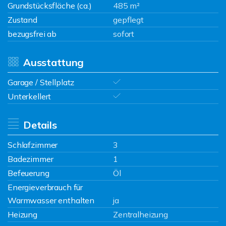
Grundstücksfläche (ca.)
485 m²
Zustand
gepflegt
bezugsfrei ab
sofort
Ausstattung
Garage / Stellplatz
Unterkellert
Details
Schlafzimmer
3
Badezimmer
1
Befeuerung
Öl
Energieverbrauch für
Warmwasser enthalten
ja
Heizung
Zentralheizung