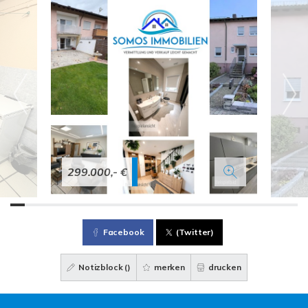
299.000,- €
Facebook
(Twitter)
Notizblock (
)
merken
drucken