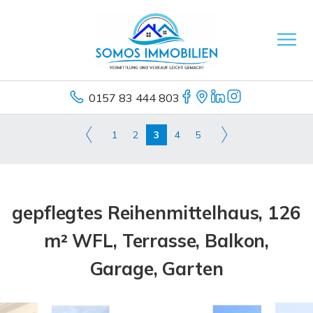
0157 83 444 803
1
2
3
4
5
gepflegtes Reihenmittelhaus, 126
m² WFL, Terrasse, Balkon,
Garage, Garten