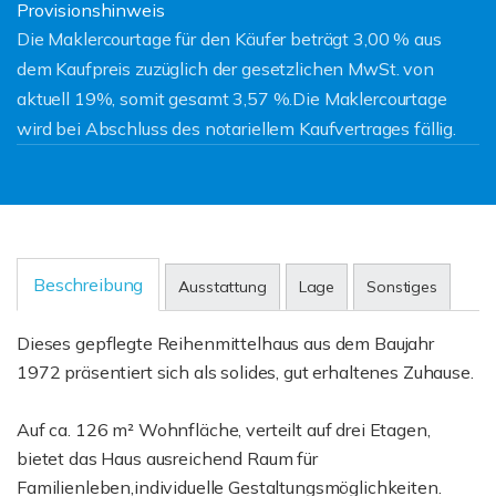
Provisionshinweis
Die Maklercourtage für den Käufer beträgt 3,00 % aus
dem Kaufpreis zuzüglich der gesetzlichen MwSt. von
aktuell 19%, somit gesamt 3,57 %.Die Maklercourtage
wird bei Abschluss des notariellem Kaufvertrages fällig.
Beschreibung
Ausstattung
Lage
Sonstiges
Dieses gepflegte Reihenmittelhaus aus dem Baujahr
1972 präsentiert sich als solides, gut erhaltenes Zuhause.
Auf ca. 126 m² Wohnfläche, verteilt auf drei Etagen,
bietet das Haus ausreichend Raum für
Familienleben,individuelle Gestaltungsmöglichkeiten.