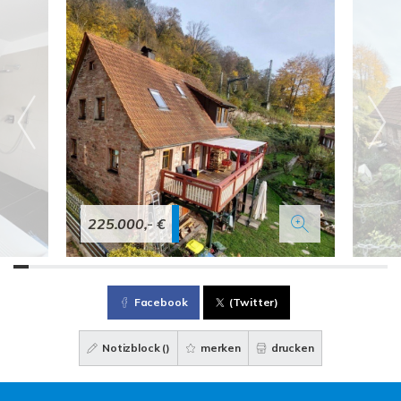
225.000,- €
Facebook
(Twitter)
Notizblock (
)
merken
drucken