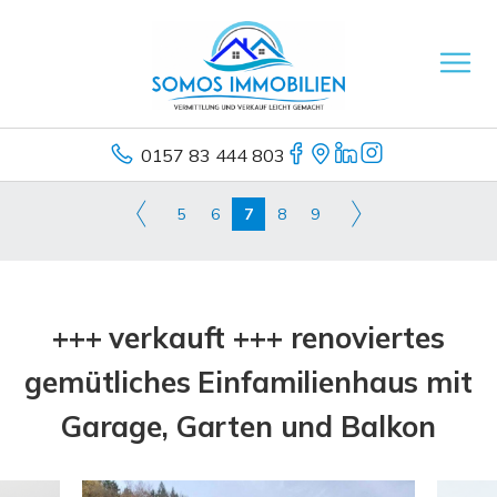
0157 83 444 803
5
6
7
8
9
+++ verkauft +++ renoviertes
gemütliches Einfamilienhaus mit
Garage, Garten und Balkon