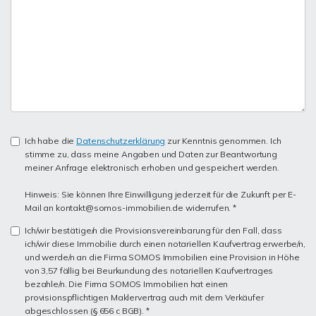
Ich habe die
Datenschutzerklärung
zur Kenntnis genommen. Ich
stimme zu, dass meine Angaben und Daten zur Beantwortung
meiner Anfrage elektronisch erhoben und gespeichert werden.
Hinweis: Sie können Ihre Einwilligung jederzeit für die Zukunft per E-
Mail an kontakt@somos-immobilien.de widerrufen. *
Ich/wir bestätige/n die Provisionsvereinbarung für den Fall, dass
ich/wir diese Immobilie durch einen notariellen Kaufvertrag erwerbe/n,
und werde/n an die Firma SOMOS Immobilien eine Provision in Höhe
von 3,57 fällig bei Beurkundung des notariellen Kaufvertrages
bezahle/n. Die Firma SOMOS Immobilien hat einen
provisionspflichtigen Maklervertrag auch mit dem Verkäufer
abgeschlossen (§ 656 c BGB). *