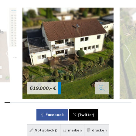
619.000,- €
Facebook
(Twitter)
Notizblock (
)
merken
drucken